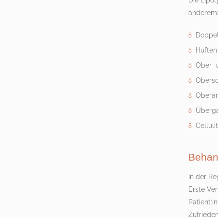
Die Lipol
anderem
Doppel
Hüften
Ober- 
Obersc
Oberar
Überg
Celluli
Behan
In der R
Erste Ve
Patient:i
Zufriede