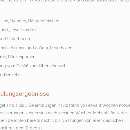
yse eignet sich für verschiedene Körper- und Gesichtsbereiche, unter
:
kinn, Wangen, Hängebäckchen
 und „Love Handles“
und Unterbauch
henkel (innen und außen), Reiterhosen
me, Rückenpartien
ang vom Gesäß zum Oberschenkel
te-Bereiche
dlungsergebnisse
egel sind 2 bis 4 Behandlungen im Abstand von etwa 8 Wochen notwe
rbesserungen zeigen sich nach wenigen Wochen. Mehr als 80 % der
nnen berichten bereits nach 2 bis 3 Sitzungen von einer deutlichen
nheit mit dem Ergebnis.