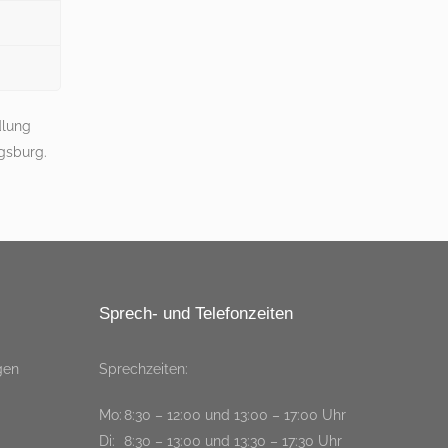
dlung
gsburg.
Sprech- und Telefonzeiten
gen
Sprechzeiten:
Mo:
8:30 – 12:00 und 13:00 – 17:00 Uhr
Di:
8:30 – 13:00 und 13:30 – 17:30 Uhr