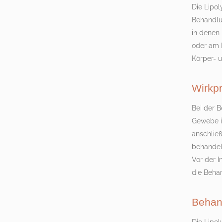
Die Lipol
Behandlun
in denen
oder am 
Körper- 
Wirkpr
Bei der 
Gewebe in
anschlie
behandelt
Vor der I
die Behan
Behan