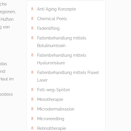
sche
Anti Aging Konzepte
Regionen,
Chemical Peels
 Hüften
g von
Fadenlifting
Faltenbehandlung mittels
Botulinumtoxin
Faltenbehandlung mittels
Hyaluronsäure
 das
und
Faltenbehandlung mittels Fraxel
Haut im
Laser
Fett-weg-Spritze
 sodass
Mesotherapie
Microdermabrasion
Microneedling
Retinoltherapie