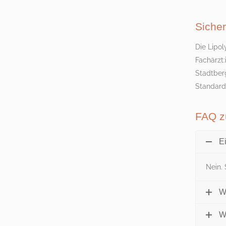
Sicher
Die Lipol
Fachärzt:
Stadtber
Standard
FAQ zu
E
Nein. 
W
W