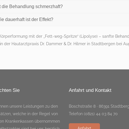
st die Behandlung schmerzhaft?
e dauerhaft ist der Effekt?
Körperformung mit der „Fett-weg-Spritze“ (Lipolyse) – sanfte Behan
in der Hautarztpraxis Dr. Dammer & Dr. Hilmer in Stadtbergen bei Au
chten Sie
Anfahrt und Kontakt
hnen unsere Leistungen zu den
Boschstraße 8 · 86391 Stadtber
ätzen, welche in der Regel von
Telefon (0821) 44 03 84 70
ten Krankenkassen übernommen
Anfahrt
lbstzahler sind bei uns herzlich