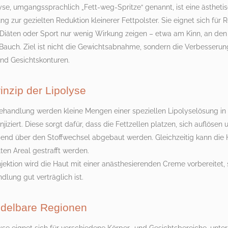
yse, umgangssprachlich „Fett-weg-Spritze“ genannt, ist eine ästheti
g zur gezielten Reduktion kleinerer Fettpolster. Sie eignet sich für 
 Diäten oder Sport nur wenig Wirkung zeigen – etwa am Kinn, an den
Bauch. Ziel ist nicht die Gewichtsabnahme, sondern die Verbesserun
und Gesichtskonturen.
inzip der Lipolyse
Behandlung werden kleine Mengen einer speziellen Lipolyselösung in
jiziert. Diese sorgt dafür, dass die Fettzellen platzen, sich auflösen 
ßend über den Stoffwechsel abgebaut werden. Gleichzeitig kann die 
en Areal gestrafft werden.
njektion wird die Haut mit einer anästhesierenden Creme vorbereitet,
dlung gut verträglich ist.
delbare Regionen