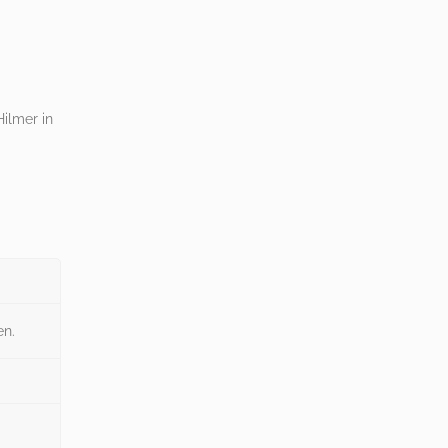
ilmer in
en.