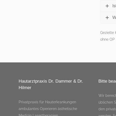
I
Wi
Gezielte 
ohne OP 
Hautarztpraxis Dr. Dammer & Dr.
Bitte bea
Hilmer
Wir berec
Privatpraxis für Hauterkrankungen
üblichen S
ambulantes Operieren ästhetische
den priva
Medizin Lasertherapien
werden. Se